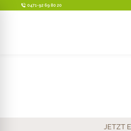
0471-92 69 80 20
GLASH
BEI KATRIN 
JETZT 