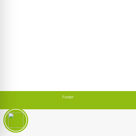
INVENTUR AM 13.01.2025
Allgemein
Von
Kay & Katrin
6. Januar 2025
Liebe Kunden, Es ist wieder so weit: Die große
Jahres-Inventur ruft – …und dann heißt es zählen,
zählen, zählen! Daher wird das Glashaus am
Montag, den 13. Januar 2025 geschlossen bleiben.
Am Dienstag, den 14. Januar sind wir dann wieder
wie gewohnt ab 9.00 Uhr für Euch da. Liebe Grüße
aus dem Glashaus, Katrin, Kay,…
Footer